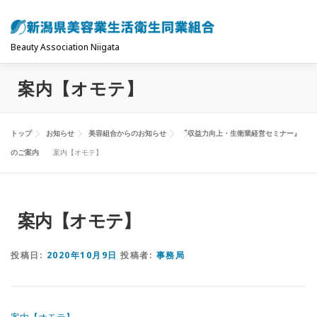
コ
ン
テ
Beauty Association Niigata
ン
案内【オモテ】
ツ
トップ
組合について
組合の主な事業
へ
ス
トップ
お知らせ
美容組合からのお知らせ
『収益力向上・生衛業経営セミナー』
キ
共済制度･保険
お問い合わせ
お知らせ
のご案内
案内【オモテ】
ッ
プ
案内【オモテ】
投稿日:
2020年10月9日
投稿者:
事務局
案内【オモテ】