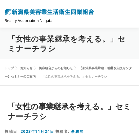
コ
ン
テ
Beauty Association Niigata
ン
「女性の事業継承を考える。」セ
ツ
トップ
組合について
組合の主な事業
へ
ミナーチラシ
ス
キ
共済制度･保険
お問い合わせ
お知らせ
トップ
お知らせ
美容組合からのお知らせ
【新潟県事業承継・引継ぎ支援センタ
ッ
ー】セミナーのご案内
「女性の事業継承を考える。」セミナーチラシ
プ
「女性の事業継承を考える。」セミ
ナーチラシ
投稿日:
2023年11月24日
投稿者:
事務局