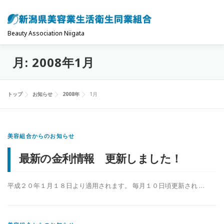
コ
ン
テ
Beauty Association Niigata
ン
月:
2008年1月
ツ
トップ
組合について
組合の主な事業
へ
ス
トップ
お知らせ
2008年
1月
キ
共済制度･保険
お問い合わせ
お知らせ
ッ
プ
美容組合からのお知らせ
最新の金利情報 更新しました！
平成２０年１月１８日より適用されます。 毎月１０日頃更新され …