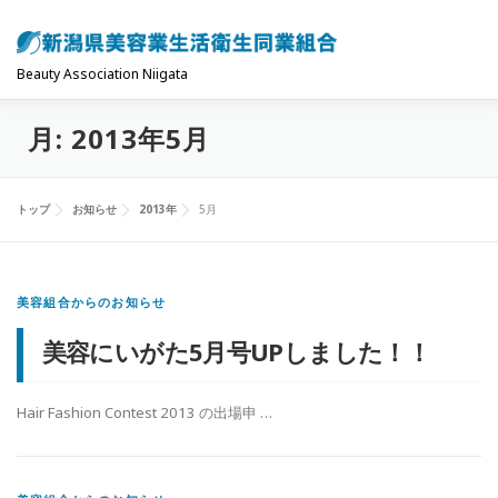
コ
ン
テ
Beauty Association Niigata
ン
月:
2013年5月
ツ
トップ
組合について
組合の主な事業
へ
ス
トップ
お知らせ
2013年
5月
キ
共済制度･保険
お問い合わせ
お知らせ
ッ
プ
美容組合からのお知らせ
美容にいがた5月号UPしました！！
Hair Fashion Contest 2013 の出場申 …