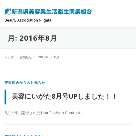
コ
ン
テ
Beauty Association Niigata
ン
月:
2016年8月
ツ
トップ
組合について
組合の主な事業
へ
ス
トップ
お知らせ
2016年
8月
キ
共済制度･保険
お問い合わせ
お知らせ
ッ
プ
美容組合からのお知らせ
美容にいがた8月号UPしました！！
8月1日に開催されたHair Fashion Comtest …