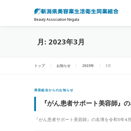
コ
ン
テ
Beauty Association Niigata
ン
ツ
月:
2023年3月
へ
ス
キ
トップ
お知らせ
2023年
3月
ッ
プ
美容組合からのお知らせ
『がん患者サポート美容師』の
『がん患者サポート美容師』の名簿を令和5年4月