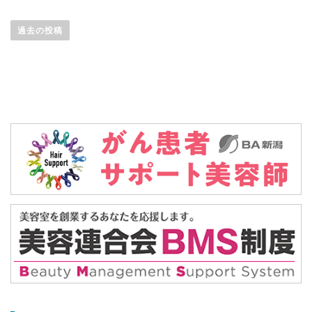
投
稿
過去の投稿
ナ
ビ
ゲ
ー
シ
ョ
ン