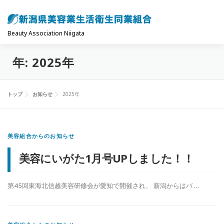
コ
ン
テ
Beauty Association Niigata
ン
年:
2025年
ツ
トップ
組合について
組合の主な事業
へ
ス
トップ
お知らせ
2025年
キ
共済制度･保険
お問い合わせ
お知らせ
ッ
プ
美容組合からのお知らせ
美容にいがた1月号UPしました！！
第45回東海北信越美容研修会が愛知で開催され、 新潟からはバ …