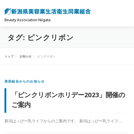
コ
ン
テ
Beauty Association Niigata
ン
タグ:
ピンクリボン
ツ
トップ
組合について
組合の主な事業
へ
ス
トップ
お知らせ
ピンクリボン
キ
共済制度･保険
お問い合わせ
お知らせ
ッ
プ
美容組合からのお知らせ
「ピンクリボンホリデー2023」開催の
ご案内
新潟はっぴー乳ライフからのご案内です。 新潟はっぴー乳ライフ …