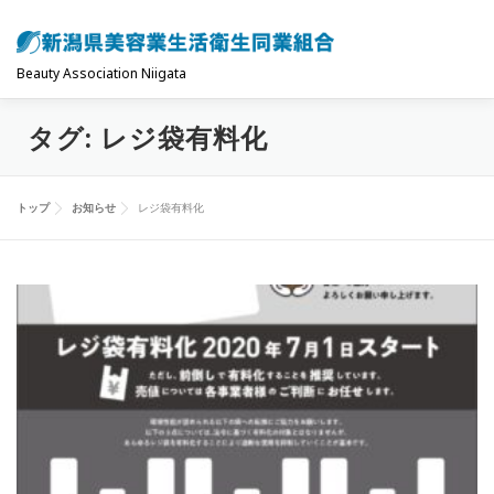
コ
ン
テ
Beauty Association Niigata
ン
タグ:
レジ袋有料化
ツ
トップ
組合について
組合の主な事業
へ
ス
トップ
お知らせ
レジ袋有料化
キ
共済制度･保険
お問い合わせ
お知らせ
ッ
プ