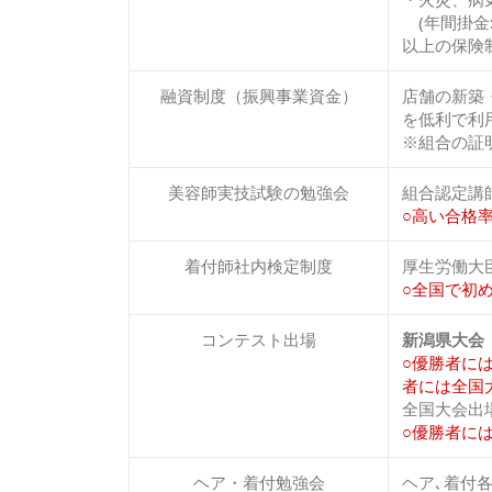
(年間掛金:
以上の保険
融資制度（振興事業資金）
店舗の新築
を低利で利
※組合の証
美容師実技試験の勉強会
組合認定講
○高い合格
着付師社内検定制度
厚生労働大
○全国で初
コンテスト出場
新潟県大会
○優勝者に
者には全国
全国大会出
○優勝者に
ヘア・着付勉強会
ヘア､着付