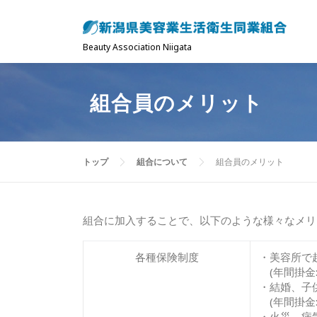
コ
ン
テ
Beauty Association Niigata
ン
ツ
組合員のメリット
へ
ス
キ
ッ
トップ
組合について
組合員のメリット
プ
組合に加入することで、以下のような様々なメリ
各種保険制度
・美容所で
(年間掛金:
・結婚、子
(年間掛金
・火災、病