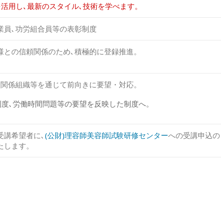
を活用し､最新のスタイル､技術を学べます。
業員､功労組合員等の表彰制度
様との信頼関係のため､積極的に登録推進。
合関係組織等を通じて前向きに要望・対応。
師制度､労働時間問題等の要望を反映した制度へ。
受講希望者に､
(公財)理容師美容師試験研修センター
への受講申込の
たします。