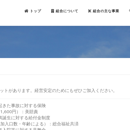
トップ
組合について
組合の主な事業
ットがあります。経営安定のためにもぜひご加入ください。
起きた事故に対する保険
1,600円）：美賠責
供誕生に対する給付金制度
:加入口数・年齢による）：総合福祉共済
気入院等に対する見舞金