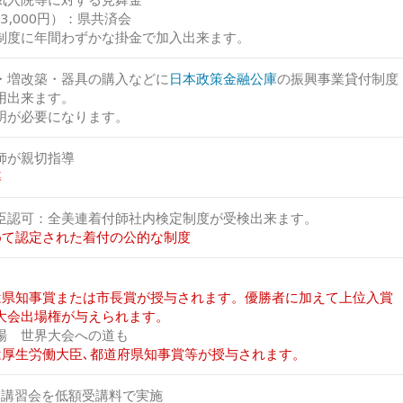
3,000円）：県共済会
制度に年間わずかな掛金で加入出来ます。
・増改築・器具の購入などに
日本政策金融公庫
の振興事業貸付制度
用出来ます。
明が必要になります。
師が親切指導
率
臣認可：全美連着付師社内検定制度が受検出来ます。
めて認定された着付の公的な制度
は県知事賞または市長賞が授与されます。優勝者に加えて上位入賞
大会出場権が与えられます。
場 世界大会への道も
は厚生労働大臣､都道府県知事賞等が授与されます。
各講習会を低額受講料で実施