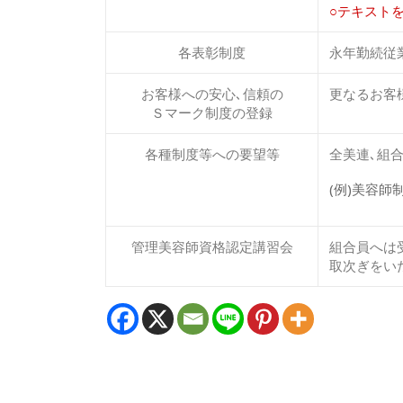
○テキスト
各表彰制度
永年勤続従
お客様への安心､信頼の
更なるお客
Ｓマーク制度の登録
各種制度等への要望等
全美連､組
(例)美容
管理美容師資格認定講習会
組合員へは
取次ぎをい