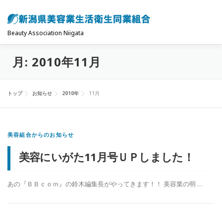
コ
ン
テ
Beauty Association Niigata
ン
月:
2010年11月
ツ
トップ
組合について
組合の主な事業
へ
ス
トップ
お知らせ
2010年
11月
キ
共済制度･保険
お問い合わせ
お知らせ
ッ
プ
美容組合からのお知らせ
美容にいがた11月号ＵＰしました！
あの『ＢＢｃｏｍ』の鈴木編集長がやってきます！！ 美容業の明 …