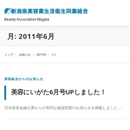
コ
ン
テ
Beauty Association Niigata
ン
月:
2011年6月
ツ
トップ
組合について
組合の主な事業
へ
ス
トップ
お知らせ
2011年
6月
キ
共済制度･保険
お問い合わせ
お知らせ
ッ
プ
美容組合からのお知らせ
美容にいがた6月号UPしました！
日本政策金融公庫からの有利な融資制度のお知らせを掲載しました …