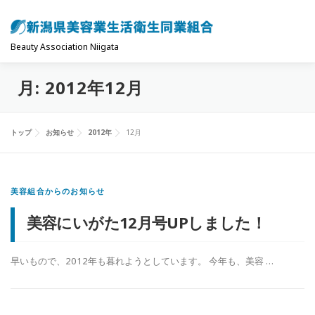
コ
ン
テ
Beauty Association Niigata
ン
月:
2012年12月
ツ
トップ
組合について
組合の主な事業
へ
ス
トップ
お知らせ
2012年
12月
キ
共済制度･保険
お問い合わせ
お知らせ
ッ
プ
美容組合からのお知らせ
美容にいがた12月号UPしました！
早いもので、2012年も暮れようとしています。 今年も、美容 …