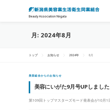
コ
ン
テ
Beauty Association Niigata
ン
ツ
月:
2024年8月
へ
ス
キ
トップ
お知らせ
2024年
8月
ッ
プ
美容組合からのお知らせ
美容にいがた9月号UPしまし
第109回トップマスターズモード発表会が10月1日