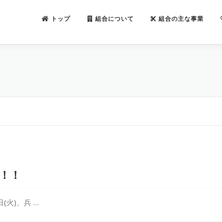
トップ
組合について
組合の主な事業
た！！
(火)、兵 …