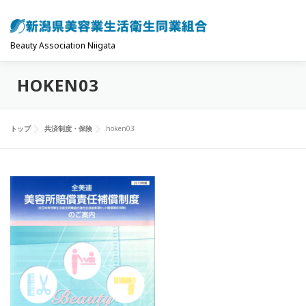
コ
ン
テ
Beauty Association Niigata
ン
HOKEN03
ツ
トップ
組合について
組合の主な事業
へ
ス
トップ
共済制度・保険
hoken03
キ
共済制度･保険
お問い合わせ
お知らせ
ッ
プ