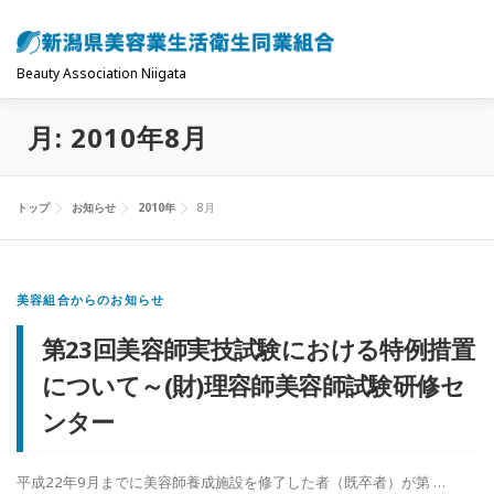
コ
ン
テ
Beauty Association Niigata
ン
月:
2010年8月
ツ
トップ
組合について
組合の主な事業
へ
ス
トップ
お知らせ
2010年
8月
キ
共済制度･保険
お問い合わせ
お知らせ
ッ
プ
美容組合からのお知らせ
第23回美容師実技試験における特例措置
について～(財)理容師美容師試験研修セ
ンター
平成22年9月までに美容師養成施設を修了した者（既卒者）が第 …