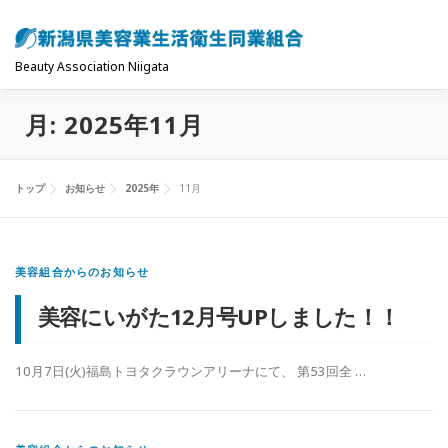
コ
ン
テ
Beauty Association Niigata
ン
月:
2025年11月
ツ
トップ
組合について
組合の主な事業
へ
ス
トップ
お知らせ
2025年
11月
キ
共済制度･保険
お問い合わせ
お知らせ
ッ
プ
美容組合からのお知らせ
美容にいがた12月号UPしました！！
10月7日(火)福島トヨタクラウンアリーナにて、 第53回全 …