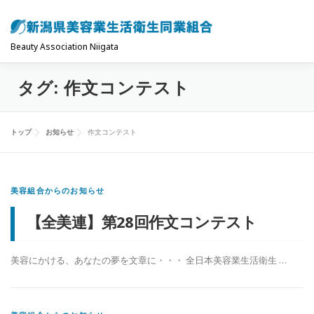
コ
ン
テ
Beauty Association Niigata
ン
タグ:
作文コンテスト
ツ
トップ
組合について
組合の主な事業
へ
ス
トップ
お知らせ
作文コンテスト
キ
共済制度･保険
お問い合わせ
お知らせ
ッ
プ
美容組合からのお知らせ
【全美連】第28回作文コンテスト
美容にかける、あなたの夢を文章に・・・ 全日本美容業生活衛生 …