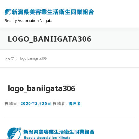
コ
ン
テ
Beauty Association Niigata
ン
LOGO_BANIIGATA306
ツ
トップ
組合について
組合の主な事業
へ
ス
トップ
logo_baniigata306
キ
共済制度･保険
お問い合わせ
お知らせ
ッ
プ
logo_baniigata306
投稿日:
2020年3月25日
投稿者:
管理者