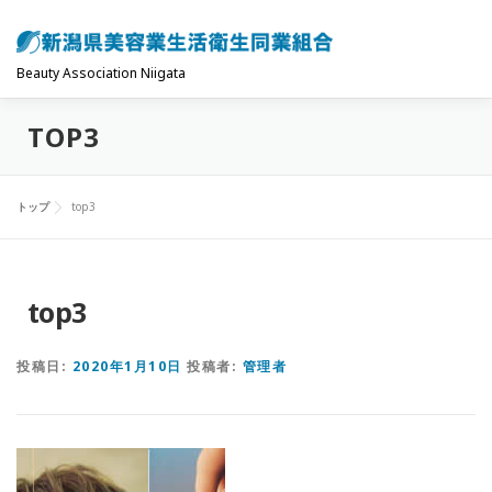
コ
ン
テ
Beauty Association Niigata
ン
TOP3
ツ
トップ
組合について
組合の主な事業
へ
ス
トップ
top3
キ
共済制度･保険
お問い合わせ
お知らせ
ッ
プ
top3
投稿日:
2020年1月10日
投稿者:
管理者