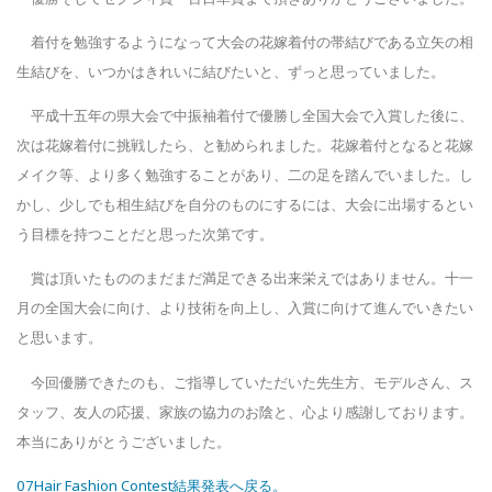
着付を勉強するようになって大会の花嫁着付の帯結びである立矢の相
生結びを、いつかはきれいに結びたいと、ずっと思っていました。
平成十五年の県大会で中振袖着付で優勝し全国大会で入賞した後に、
次は花嫁着付に挑戦したら、と勧められました。花嫁着付となると花嫁
メイク等、より多く勉強することがあり、二の足を踏んでいました。し
かし、少しでも相生結びを自分のものにするには、大会に出場するとい
う目標を持つことだと思った次第です。
賞は頂いたもののまだまだ満足できる出来栄えではありません。十一
月の全国大会に向け、より技術を向上し、入賞に向けて進んでいきたい
と思います。
今回優勝できたのも、ご指導していただいた先生方、モデルさん、ス
タッフ、友人の応援、家族の協力のお陰と、心より感謝しております。
本当にありがとうございました。
07Hair Fashion Contest結果発表へ戻る。