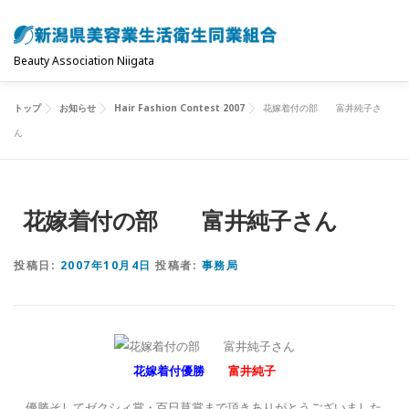
コ
ン
テ
Beauty Association Niigata
ン
ツ
トップ
お知らせ
Hair Fashion Contest 2007
花嫁着付の部 富井純子さ
トップ
組合について
組合の主な事業
へ
ん
ス
キ
共済制度･保険
お問い合わせ
お知らせ
ッ
花嫁着付の部 富井純子さん
プ
投稿日:
2007年10月4日
投稿者:
事務局
花嫁着付優勝
富井純子
優勝そしてゼクシィ賞・百日草賞まで頂きありがとうございました。