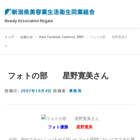
コ
ン
テ
Beauty Association Niigata
ン
ツ
トップ
お知らせ
Hair Fashion Contest 2007
フォトの部 星野寛美さ
トップ
組合について
組合の主な事業
へ
ん
ス
キ
共済制度･保険
お問い合わせ
お知らせ
ッ
フォトの部 星野寛美さん
プ
投稿日:
2007年10月4日
投稿者:
事務局
フォト優勝
星野寛美
今回、初めてチャレンジさせて頂いたフォト部門においてすてきな賞