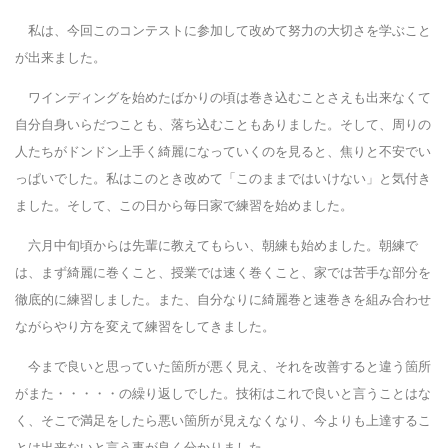
私は、今回このコンテストに参加して改めて努力の大切さを学ぶこと
が出来ました。
ワインディングを始めたばかりの頃は巻き込むことさえも出来なくて
自分自身いらだつことも、落ち込むこともありました。そして、周りの
人たちがドンドン上手く綺麗になっていくのを見ると、焦りと不安でい
っぱいでした。私はこのとき改めて「このままではいけない」と気付き
ました。そして、この日から毎日家で練習を始めました。
六月中旬頃からは先輩に教えてもらい、朝練も始めました。朝練で
は、まず綺麗に巻くこと、授業では速く巻くこと、家では苦手な部分を
徹底的に練習しました。また、自分なりに綺麗巻と速巻きを組み合わせ
ながらやり方を変えて練習をしてきました。
今まで良いと思っていた箇所が悪く見え、それを改善すると違う箇所
がまた・・・・・の繰り返しでした。技術はこれで良いと言うことはな
く、そこで満足をしたら悪い箇所が見えなくなり、今よりも上達するこ
とは出来ないと言う事が良く分かりました。