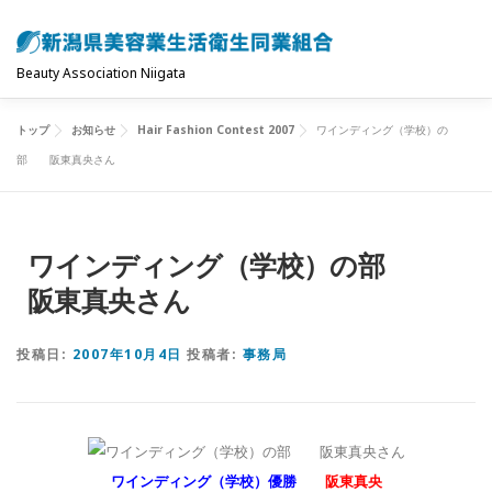
コ
ン
テ
Beauty Association Niigata
ン
ツ
トップ
お知らせ
Hair Fashion Contest 2007
ワインディング（学校）の
トップ
組合について
組合の主な事業
へ
部 阪東真央さん
ス
キ
共済制度･保険
お問い合わせ
お知らせ
ッ
ワインディング（学校）の部
プ
阪東真央さん
投稿日:
2007年10月4日
投稿者:
事務局
ワインディング（学校）優勝
阪東真央