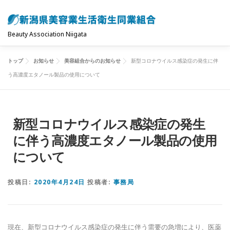
コ
ン
テ
Beauty Association Niigata
ン
ツ
トップ
お知らせ
美容組合からのお知らせ
新型コロナウイルス感染症の発生に伴
トップ
組合について
組合の主な事業
へ
う高濃度エタノール製品の使用について
ス
キ
共済制度･保険
お問い合わせ
お知らせ
ッ
新型コロナウイルス感染症の発生
プ
に伴う高濃度エタノール製品の使用
について
投稿日:
2020年4月24日
投稿者:
事務局
現在、新型コロナウイルス感染症の発生に伴う需要の急増により、医薬