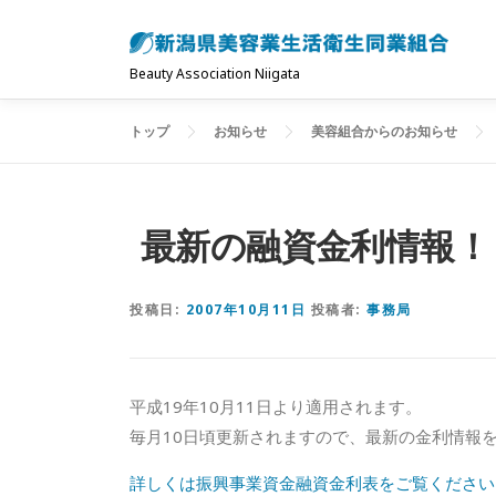
コ
ン
テ
Beauty Association Niigata
ン
ツ
トップ
お知らせ
美容組合からのお知らせ
へ
ス
キ
最新の融資金利情報！
ッ
プ
投稿日:
2007年10月11日
投稿者:
事務局
平成19年10月11日より適用されます。
毎月10日頃更新されますので、最新の金利情報
詳しくは振興事業資金融資金利表をご覧ください