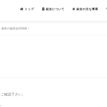
トップ
組合について
組合の主な事業
最新の融資金利情報！
をご確認下さい。
。