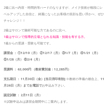
2級に比べ内容・時間的等ハードのなりますが、メイク技術が格段にレ
ベルアップした自信と、綺麗になったお客様の笑顔を思い浮かべ、ぜひ
チャレンジ！！
2級はサロンで施術可能な方であるのに比べ、
1級はサロンで指導的立場となれる知識・技能を有する方。
1級からの受講・受験も可能です。
講習会 ： ①12/10（月） ②12/17（月） ③1/7（月） ④1/21（月）
⑤1/28（月） ⑥2/4（月）
受講料 ： 63,000円 （教材費別途：12,285円）
支払期日 ： 11月30日（金）[当日消印有効]
※教材の準備の都合上、
11
月26日（月）までお電話で
お申込み下さい。
認定試験 ： 2月11日（月）
※試験申込みは講習会期間中にご案内します。