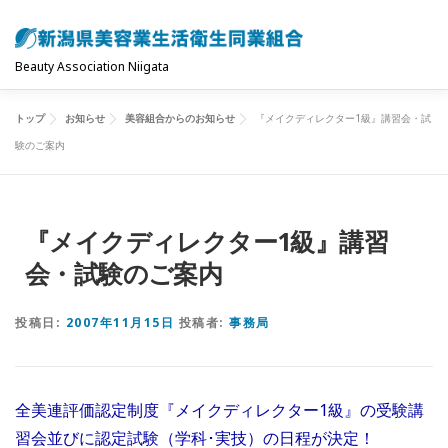
コ
ン
テ
Beauty Association Niigata
ン
ツ
トップ
お知らせ
美容組合からのお知らせ
『メイクディレクター1級』講習会・試
トップ
組合について
組合の主な事業
へ
験のご案内
ス
キ
共済制度･保険
お問い合わせ
お知らせ
ッ
『メイクディレクター1級』講習
プ
会・試験のご案内
投稿日:
2007年11月15日
投稿者:
事務局
全美連評価認定制度『メイクディレクター1級』の受験講
習会並びに認定試験（学科･実技）の日程が決定！