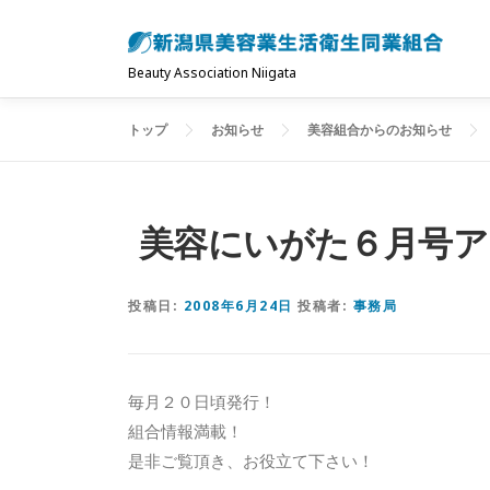
コ
ン
テ
Beauty Association Niigata
ン
ツ
トップ
お知らせ
美容組合からのお知らせ
へ
ス
キ
美容にいがた６月号ア
ッ
プ
投稿日:
2008年6月24日
投稿者:
事務局
毎月２０日頃発行！
組合情報満載！
是非ご覧頂き、お役立て下さい！