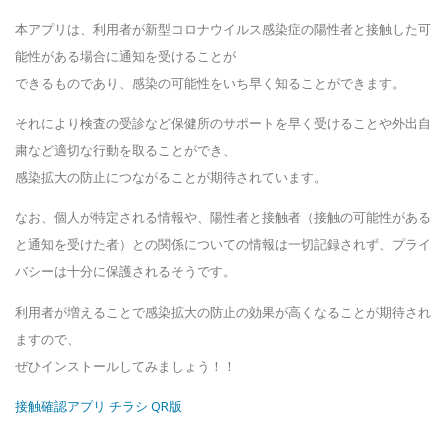
本アプリは、利用者が新型コロナウイルス感染症の陽性者と接触し
た可
能性がある場合に通知を受けることが
できるものであり、感染の可能性をいち早く知
ることができます。
それにより検査の受診など保健所のサポートを早く受けることや外
出自
粛など適切な行動を取ることができ、
感染拡大の防止につながることが期待されてい
ます。
なお、個人が特定される情報や、陽性者と接触者（接触の可能性がある
と通知を受けた者）との関係についての情報は一切記録されず、プライ
バシーは十分に保護されるそうです。
利用者が増えることで感染拡大の防止の効果が高くなることが期待され
ますので
、
ぜひインストールしてみましょう！！
接触確認アプリ チラシ QR版