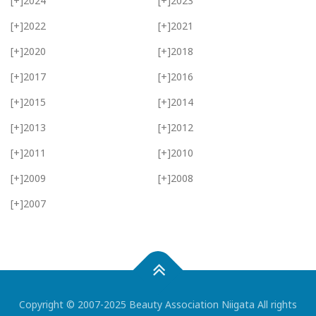
[+]
2024
[+]
2023
[+]
2022
[+]
2021
[+]
2020
[+]
2018
[+]
2017
[+]
2016
[+]
2015
[+]
2014
[+]
2013
[+]
2012
[+]
2011
[+]
2010
[+]
2009
[+]
2008
[+]
2007
Copyright © 2007-2025 Beauty Association Niigata All rights