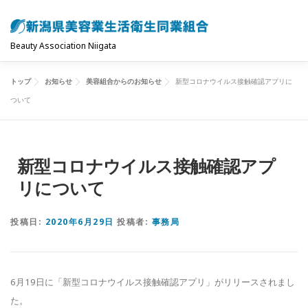
コ
ン
テ
Beauty Association Niigata
ン
ツ
トップ
お知らせ
美容組合からのお知らせ
新型コロナウイルス接触確認アプリに
トップ
組合について
組合の主な事業
へ
ついて
ス
キ
共済制度･保険
お問い合わせ
お知らせ
ッ
新型コロナウイルス接触確認アプ
プ
リについて
投稿日:
2020年6月29日
投稿者:
事務局
6月19日に「新型コロナウイルス接触確認アプリ」がリリ
ースされまし
た。