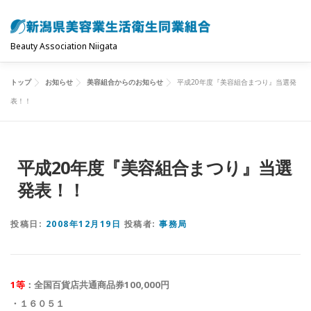
コ
ン
テ
Beauty Association Niigata
ン
ツ
トップ
お知らせ
美容組合からのお知らせ
平成20年度『美容組合まつり』当選発
トップ
組合について
組合の主な事業
へ
表！！
ス
キ
共済制度･保険
お問い合わせ
お知らせ
ッ
平成20年度『美容組合まつり』当選
プ
発表！！
投稿日:
2008年12月19日
投稿者:
事務局
1
等
：全国百貨店共通商品券
100,000
円
・１６０５１