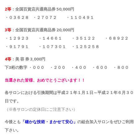
2
等
：全国百貨店共通商品券
50,000
円
・０３６２８ ・
２７０７２ ・
１１０４９１
3
等
：全国百貨店共通商品券
20,000
円
・１２９２３ ・
１４６６１ ・
３５１２２ ・
６８９２２
・９１７９１ ・
１０７３０１ ・
１２５２５８
4
等
：美
容
券
3,000
円
下
3
桁の数字 ・０００ ・２００ ・４００ ・６００ ・８００
当選された皆様、おめでとうございます！！
各サロンにおける引換期間は平成２１年１月１日～平成２１年６月３０
日です。
（※各サロンの定休日にご注意下さい）
今後とも
「確かな技術・まかせて安心」
の組合加入サロンをぜひご利用
下さい。