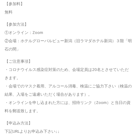
【参加料】
無料
【参加方法】
①オンライン：Zoom
②会場：ホテルグローバルビュー新潟（旧ラマダホテル新潟）３階
「明
石の間」
【ご注意事項】
・コロナウイルス感染症対策のため、会場定員は20名とさせてい
ただ
きます。
・会場でのマスク着用、アルコール消毒、検温にご協力下さい（検
温の
結果、入場をご遠慮いただく場合があります）。
・オンラインを申し込まれた方には、招待リンク（Zoom）と当
日の資
料を郵送致します。
【申込み方法】
下記URLよりお申込み下さい↓↓