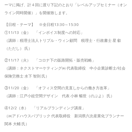
ーマに掲げ、計４回に渡り下記のとおり「レベルアップセミナー（オン
ライン同時
開催）」を開催致します。
【日程・テーマ】 ※全日程13:30～15:30
①11/13（金） 「インボイス制度への対応」
（講師：税理士法人トリプル・ウィン顧問 税理士・行政書士 星 叡
（ただし） 氏）
②11/17（火） 「コロナ下の販路開拓・販売戦略」
（講師：ネクストマーケティング㈱ 代表取締役 中小企業診断士/社会
保険労務士 水下 智則 氏）
③11/20（金） 「オフィス空間の見直しからの働き方改革」
（講師：江戸小紋空間デザイン 代表 小林 暢世（のぶよ） 氏）
④12/2（水） 「リアルブランディング講座」
（㈱アドハウスパブリック 代表取締役 新潟県六次産業化プランナー
関本 大輔 氏）