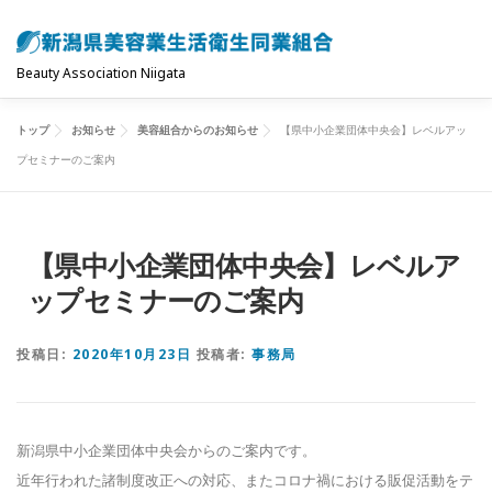
コ
ン
テ
Beauty Association Niigata
ン
ツ
トップ
お知らせ
美容組合からのお知らせ
【県中小企業団体中央会】レベルアッ
トップ
組合について
組合の主な事業
へ
プセミナーのご案内
ス
キ
共済制度･保険
お問い合わせ
お知らせ
ッ
【県中小企業団体中央会】レベルア
プ
ップセミナーのご案内
投稿日:
2020年10月23日
投稿者:
事務局
新潟県中小企業団体中央会からのご案内です。
近年行われた諸制度改正への対応、またコロナ禍における販促活動
をテ