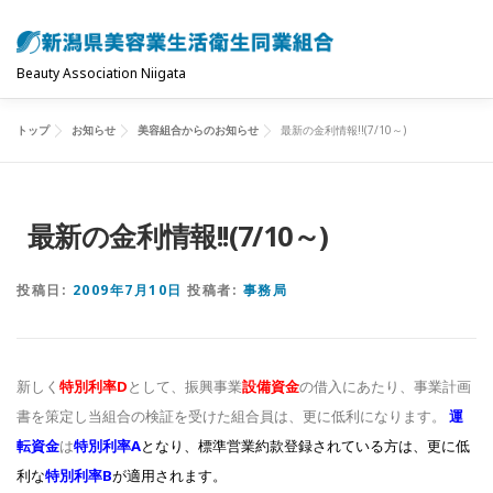
コ
ン
テ
Beauty Association Niigata
ン
ツ
トップ
お知らせ
美容組合からのお知らせ
最新の金利情報!!(7/10～)
トップ
組合について
組合の主な事業
へ
ス
キ
共済制度･保険
お問い合わせ
お知らせ
最新の金利情報!!(7/10～)
ッ
プ
投稿日:
2009年7月10日
投稿者:
事務局
新しく
特別利率D
として、振興事業
設備資金
の借入にあたり、事業計画
書を策定し当組合の検証を受けた組合員は、更に低利になります。
運
転資金
は
特別利率A
となり、標準営業約款登録されている方は、更に低
利な
特別利率B
が適用されます。