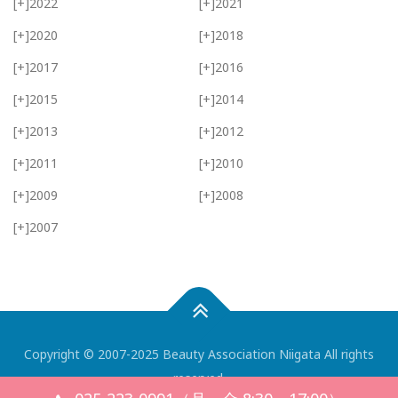
[+]
2022
[+]
2021
[+]
2020
[+]
2018
[+]
2017
[+]
2016
[+]
2015
[+]
2014
[+]
2013
[+]
2012
[+]
2011
[+]
2010
[+]
2009
[+]
2008
[+]
2007
Copyright © 2007-2025 Beauty Association Niigata All rights
reserved.