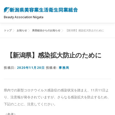
コ
ン
テ
Beauty Association Niigata
ン
ツ
トップ
お知らせ
美容組合からのお知らせ
【新潟県】感染拡大防止のために
トップ
組合について
組合の主な事業
へ
ス
キ
共済制度･保険
お問い合わせ
お知らせ
【新潟県】感染拡大防止のために
ッ
プ
投稿日:
2020年11月20日
投稿者:
事務局
県内での新型コロナウイルス感染症の感染状況を踏まえ、11月11日よ
り、注意報が発令されていますが、さらなる感染拡大を防止するため、
下記のことに、注意してください。
（参考）