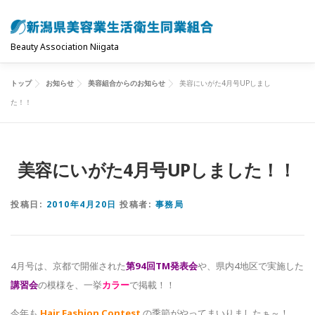
コ
ン
テ
Beauty Association Niigata
ン
ツ
トップ
お知らせ
美容組合からのお知らせ
美容にいがた4月号UPしまし
トップ
組合について
組合の主な事業
へ
た！！
ス
キ
共済制度･保険
お問い合わせ
お知らせ
ッ
美容にいがた4月号UPしました！！
プ
投稿日:
2010年4月20日
投稿者:
事務局
4月号は、京都で開催された
第94回TM発表会
や、県内4地区で実施した
講習会
の模様を、一挙
カラー
で掲載！！
今年も
Hair Fashion Contest
の季節がやってまいりましたぁ～！