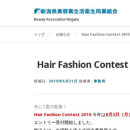
コ
ン
テ
Beauty Association Niigata
ン
ツ
トップ
お知らせ
Hair Fashion Contest 2010
へ
ス
キ
Hair Fashion Con
ッ
プ
投稿日:
2010年5月21日
投稿者:
事務局
年に1度の祭典！
Hair Fashion Contest 2010
今年は
8月2日（月
エントリー受付開始しました。