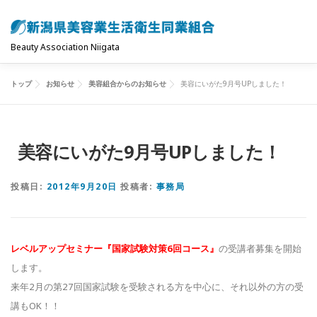
コ
ン
テ
Beauty Association Niigata
ン
ツ
トップ
お知らせ
美容組合からのお知らせ
美容にいがた9月号UPしました！
トップ
組合について
組合の主な事業
へ
ス
キ
共済制度･保険
お問い合わせ
お知らせ
美容にいがた9月号UPしました！
ッ
プ
投稿日:
2012年9月20日
投稿者:
事務局
レベルアップセミナー『国家試験対策6回コース』
の受講者募集を開始
します。
来年2月の第27回国家試験を受験される方を中心に、それ以外の方の受
講もOK！！