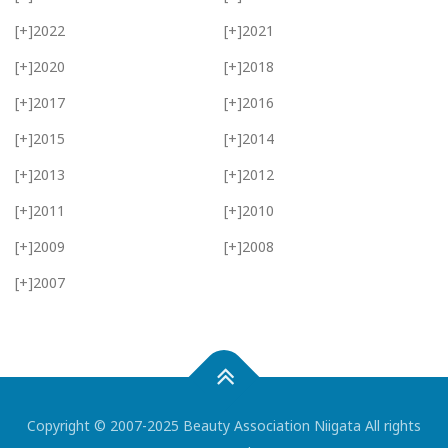
[+]
2022
[+]
2021
[+]
2020
[+]
2018
[+]
2017
[+]
2016
[+]
2015
[+]
2014
[+]
2013
[+]
2012
[+]
2011
[+]
2010
[+]
2009
[+]
2008
[+]
2007
Copyright © 2007-2025 Beauty Association Niigata All rights