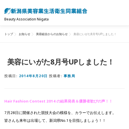
コ
ン
テ
Beauty Association Niigata
ン
ツ
トップ
お知らせ
美容組合からのお知らせ
美容にいがた8月号UPしました！
トップ
組合について
組合の主な事業
へ
ス
キ
共済制度･保険
お問い合わせ
お知らせ
美容にいがた8月号UPしました！
ッ
プ
投稿日:
2014年8月20日
投稿者:
事務局
Hair Fashion Contest 2014 の結果発表＆優勝者歓びの声！！
7月28日に開催された競技大会の模様を、カラーでお伝えします。
皆さんも来年は出場して、新潟県No.1を目指しましょう！！