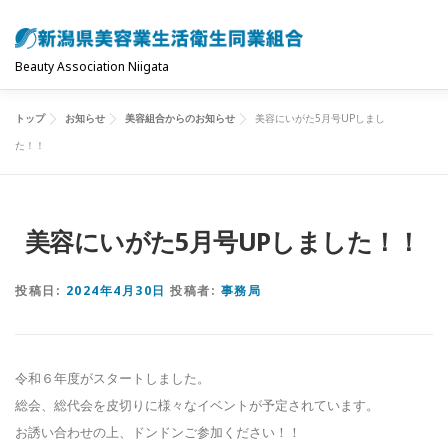
コ
ン
テ
Beauty Association Niigata
ン
ツ
トップ
お知らせ
美容組合からのお知らせ
美容にいがた5月号UPしまし
トップ
組合について
組合の主な事業
共済制度･
へ
た！！
ス
キ
お問い合わせ
お知らせ
ッ
美容にいがた5月号UPしました！！
プ
投稿日:
2024年4月30日
投稿者:
事務局
令和６年度がスタートしました。
総会、総代会を皮切りに様々なイベントが予定されています。
お誘い合わせの上、ドンドンご参加ください！！