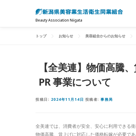
コ
ン
テ
Beauty Association Niigata
ン
ツ
トップ
お知らせ
美容組合からのお知らせ
へ
ス
キ
【全美連】物価高騰、
ッ
プ
PR 事業について
投稿日:
2024年11月14日
投稿者:
事務局
全美連では、消費者が安全、安心に利用できる衛
物価高騰、賃上げに対応した価格転嫁が必要であ