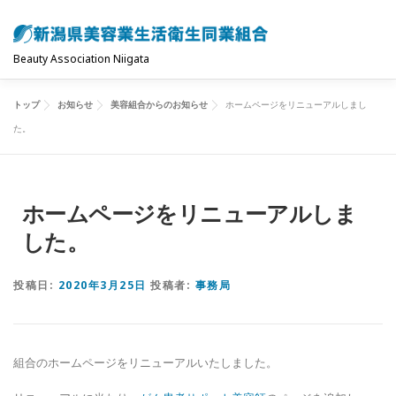
コ
ン
テ
Beauty Association Niigata
ン
ツ
トップ
お知らせ
美容組合からのお知らせ
ホームページをリニューアルしまし
トップ
組合について
組合の主な事業
へ
た。
ス
キ
共済制度･保険
お問い合わせ
お知らせ
ッ
ホームページをリニューアルしま
プ
した。
投稿日:
2020年3月25日
投稿者:
事務局
組合のホームページをリニューアルいたしました。