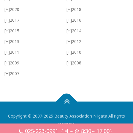
[+]
2020
[+]
2018
[+]
2017
[+]
2016
[+]
2015
[+]
2014
[+]
2013
[+]
2012
[+]
2011
[+]
2010
[+]
2009
[+]
2008
[+]
2007
Copyright © 2007-2025 Beauty Association Niigata All rights
reserved.
025-223-0991（月～金 8:30～17:00）